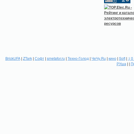
BrickUFA
|
ZTark
|
Софт
|
smetafor.ru
|
Техно-Голод
|
ЧеЧу.Ru
|
кино
|
Soft
|
:( 0
РУша
| |
П