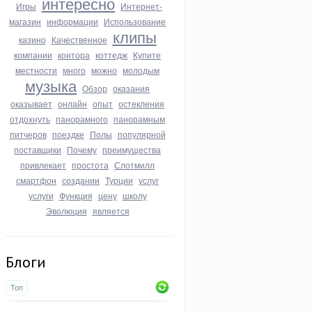
интересно
Игры
Интернет-
магазин
информации
Использование
клипы
казино
Качественное
компании
контора
коттедж
Купите
местности
много
можно
молодым
музыка
Обзор
оказания
оказывает
онлайн
опыт
остекления
отдохнуть
панорамного
панорамным
питчеров
поездке
Полы
популярной
поставщики
Почему
преимущества
привлекает
простота
Слотмилл
смартфон
создании
Турции
услуг
услуги
Функция
цену
школу
Эволюция
является
Блоги
Топ