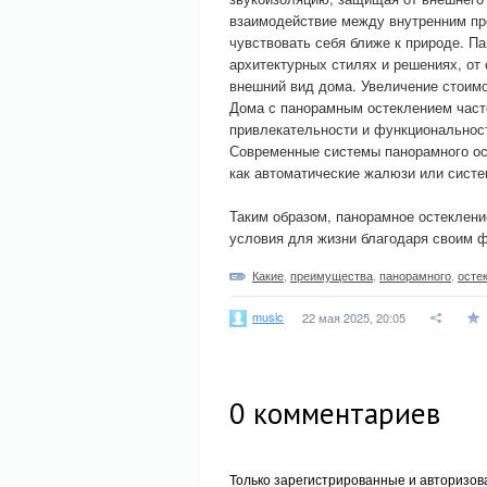
взаимодействие между внутренним пр
чувствовать себя ближе к природе. П
архитектурных стилях и решениях, от
внешний вид дома. Увеличение стоим
Дома с панорамным остеклением част
привлекательности и функциональност
Современные системы панорамного ос
как автоматические жалюзи или сист
Таким образом, панорамное остеклен
условия для жизни благодаря своим 
Какие
,
преимущества
,
панорамного
,
осте
music
22 мая 2025, 20:05
0
комментариев
Только зарегистрированные и авторизов