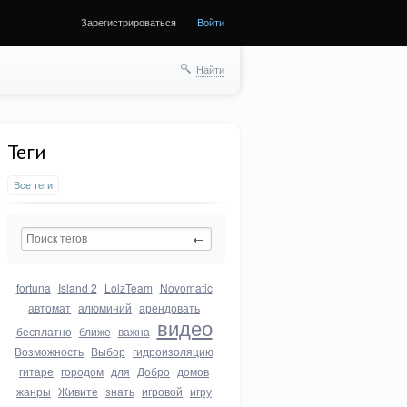
Зарегистрироваться
Войти
Найти
Теги
Все теги
fortuna
Island 2
LolzTeam
Novomatic
автомат
алюминий
арендовать
видео
бесплатно
ближе
важна
Возможность
Выбор
гидроизоляцию
гитаре
городом
для
Добро
домов
жанры
Живите
знать
игровой
игру