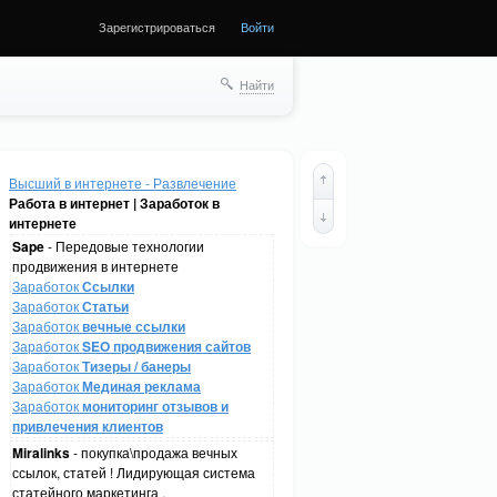
Зарегистрироваться
Войти
Найти
Высший в интернете - Развлечение
Работа в интернет | Заработок в
интернете
Sape
- Передовые технологии
продвижения в интернете
Заработок
Ссылки
Заработок
Статьи
Заработок
вечные ссылки
Заработок
SEO продвижения сайтов
Заработок
Тизеры / банеры
Заработок
Мединая реклама
Заработок
мониторинг отзывов и
привлечения клиентов
Miralinks
- покупка\продажа вечных
ссылок, статей ! Лидирующая система
статейного маркетинга .