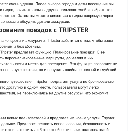
ipster очень удобна. После выбора города и даты посещения вы
 гидов, почитать отзывы других пользователей и выбрать тот
ривлекает. Затем вы можете связаться с гидом напрямую через
 вопросы и обсудить детали экскурсии.
рования поездок с TRIPSTER
а концерты и экскурсиях. Tripster заботится о том, чтобы ваше
ортным и беззаботным.
Tripster предлагает функцию 'Планирование поездки'. С ее
ть персонализированные маршруты, добавляя в них
ечательности и места для посещения. Эта функция позволяет не
енное в путешествии, но и получить наиболее полный и глубокий
ного путешествия, Tripster предлагает услуги по бронированию
это доступно в одном месте, пользователи могут легко
ешествия, не переключаясь на другие ресурсы, что экономит
ии новых пользователей и предлагая им новые услуги, Tripster
и дальше. Предлагая легкость использования, безопасность и
er готов встретить любые потребности своих пользователей.