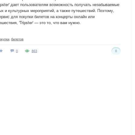
ripster' дает пользователям возможность получать незабываемые
х и культурных мероприятий, а также путешествий. Поэтому,
рвис для покупки билетов на концерты онлайн или
ствия, 'Tripster' — это то, что вам нужно.
окупки
,
билетов
0
863
0