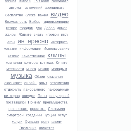
fortuna
Island 2
LolzTeam
Novomatic
автомат
алюминий
арендовать
видео
бесплатно
ближе
важна
Возможность
Выбор
гидроизоляцию
гитаре
городом
для
Добро
домов
жанры
Живите
знать
игровой
игру
интересно
Игры
Интернет-
магазин
информации
Использование
клипы
казино
Качественное
компании
контора
коттедж
Купите
местности
много
можно
молодым
музыка
Обзор
оказания
оказывает
онлайн
опыт
остекления
отдохнуть
панорамного
панорамным
питчеров
поездке
Полы
популярной
поставщики
Почему
преимущества
привлекает
простота
Слотмилл
смартфон
создании
Турции
услуг
услуги
Функция
цену
школу
Эволюция
является