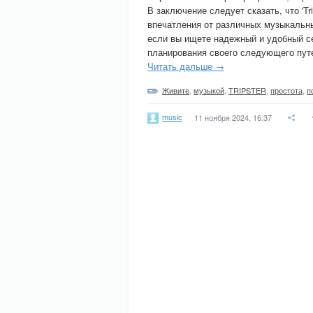
В заключение следует сказать, что 'T
впечатления от различных музыкальны
если вы ищете надежный и удобный се
планирования своего следующего путеше
Читать дальше →
Живите
,
музыкой
,
TRIPSTER
,
простота
,
п
music
11 ноября 2024, 16:37