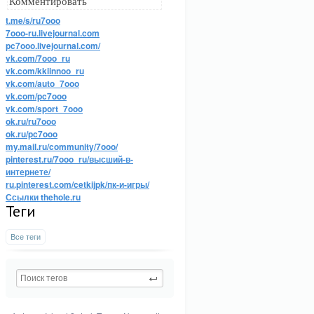
Комментировать
t.me/s/ru7ooo
7ooo-ru.livejournal.com
pc7ooo.livejournal.com/
vk.com/7ooo_ru
vk.com/kkiinnoo_ru
vk.com/auto_7ooo
vk.com/pc7ooo
vk.com/sport_7ooo
ok.ru/ru7ooo
ok.ru/pc7ooo
my.mail.ru/community/7ooo/
pinterest.ru/7ooo_ru/высший-в-
интернете/
ru.pinterest.com/cetkijpk/пк-и-игры/
Ссылки thehole.ru
Теги
Все теги