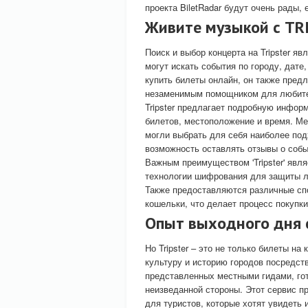
проекта BiletRadar будут очень рады, 
Живите музыкой с TRI
Поиск и выбор концерта на Tripster 
могут искать события по городу, дате
купить билеты онлайн, он также пред
незаменимым помощником для любите
Tripster предлагает подробную инфор
билетов, местоположение и время. Ме
могли выбрать для себя наиболее по
возможность оставлять отзывы о собы
Важным преимуществом 'Tripster' явл
технологии шифрования для защиты л
Также предоставляются различные сп
кошельки, что делает процесс покупк
Опыт выходного дня с
Но Tripster – это не только билеты н
культуру и историю городов посредст
представленных местными гидами, гот
неизведанной стороны. Этот сервис п
для туристов, которые хотят увидеть 