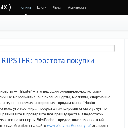
ых )
Топики
Блоги
Люди
Активность
TRIPSTER: простота покупки
нцерты — 'Tripster' – это ведущий онлайн-ресурс, который
зличные мероприятия, включая концерты, мюзиклы, спортивные
и и гидов по самым интересным городам мира. Tripster
з всех уголков мира, предлагая им широкий спектр услуг по
Сравнивайте и проверяйте все преимущества и недостатки
 билетов на концерты BiletRadar – предоставляя беспоатный
ательской работы на сайте
www.bilety-na-Koncerty.ru/
эксперты