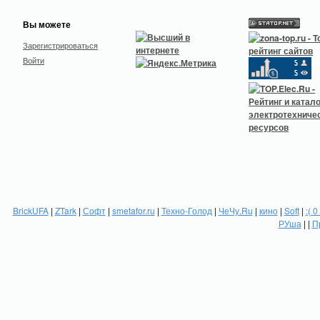
Вы можете
Зарегистрироваться
Войти
BrickUFA
|
ZTark
|
Софт
|
smetafor.ru
|
Техно-Голод
|
ЧеЧу.Ru
|
кино
|
Soft
|
:( 0
РУша
| |
П