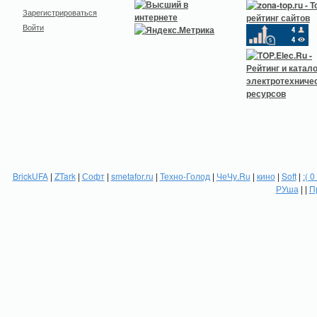
Зарегистрироваться
Войти
BrickUFA
|
ZTark
|
Софт
|
smetafor.ru
|
Техно-Голод
|
ЧеЧу.Ru
|
кино
|
Soft
|
:( 0
РУша
| |
П