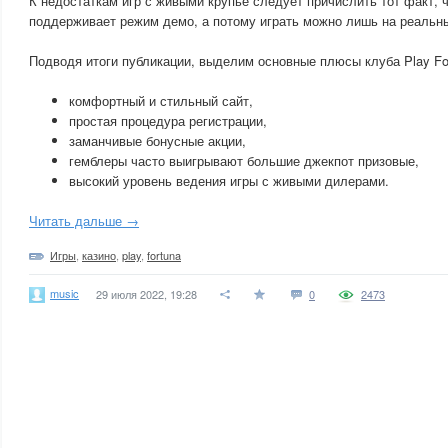
К недостаткам игр с живыми крупье следует причислить тот факт, 
поддерживает режим демо, а потому играть можно лишь на реальн
Подводя итоги публикации, выделим основные плюсы клуба Play Fo
комфортный и стильный сайт,
простая процедура регистрации,
заманчивые бонусные акции,
гемблеры часто выигрывают большие джекпот призовые,
высокий уровень ведения игры с живыми дилерами.
Читать дальше →
Игры
,
казино
,
play
,
fortuna
music
29 июля 2022, 19:28
0
2473