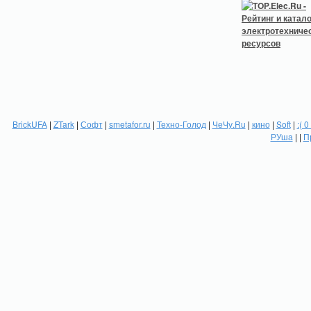
BrickUFA
|
ZTark
|
Софт
|
smetafor.ru
|
Техно-Голод
|
ЧеЧу.Ru
|
кино
|
Soft
|
:( 0
РУша
| |
П