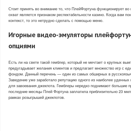
Стоит принять во внимание то, что ПлейФортуна функционирует во 
охват является признаком респектабельности казино. Когда вам по
контекст, то это нетрудно сделать с помощью меню.
Игорные видео-эмуляторы плейфортун
опциями
Есть ли на свете такой гемблер, который не мечтает о крупных вы
предугадывает желания клиентов и предлагает множество игр с ед
фондом. Данный перечень — один из самых обширных в русскоязыч
Заведение уже заработало репутацию одного из наиболее удачных 
для завоевания джекпота. Гемблеры нередко поднимают большие пр
последние месяцы Плей Фортуна заплатила приблизительно 23 мил
рамках розыгрышей джекпотов.